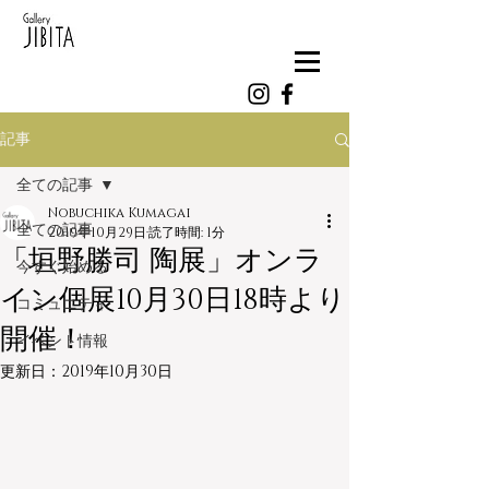
記事
全ての記事
Nobuchika Kumagai
全ての記事
2019年10月29日
読了時間: 1分
「垣野勝司 陶展」オンラ
今すぐ始める
イン個展10月30日18時より
コミュニティ
開催！
イベント情報
更新日：
2019年10月30日