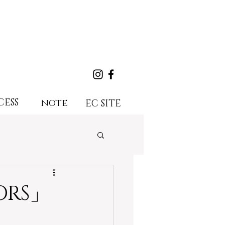
CESS
note
EC SITE
RS」