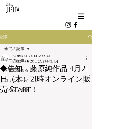
記事
全ての記事
Nobuchika Kumagai
全ての記事
2022年4月20日
読了時間: 1分
◆告知 藤原純作品 4月21
今すぐ始める
日（木）21時オンライン販
コミュニティ
売 Start！
イベント情報