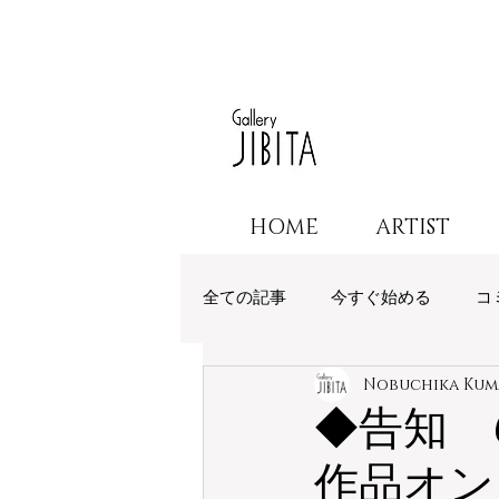
HOME
ARTIST
全ての記事
今すぐ始める
コ
Nobuchika Kum
◆告知 
作品オン