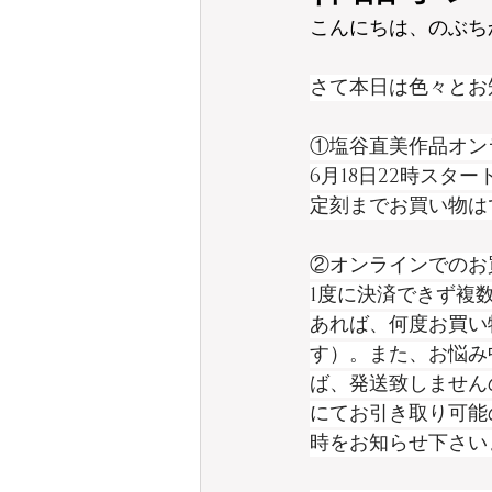
こんにちは、のぶち
さて本日は色々とお
①塩谷直美作品オン
6月18日22時ス
定刻までお買い物は
②オンラインでのお
1度に決済できず複
あれば、何度お買い
す）。また、お悩み
ば、発送致しません
にてお引き取り可能
時をお知らせ下さい