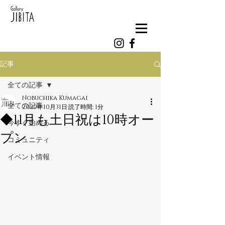
記事
全ての記事
Nobuchika Kumagai
全ての記事
2020年10月31日
読了時間: 1分
◆11月も土日祝は10時オー
今すぐ始める
プン
コミュニティ
イベント情報