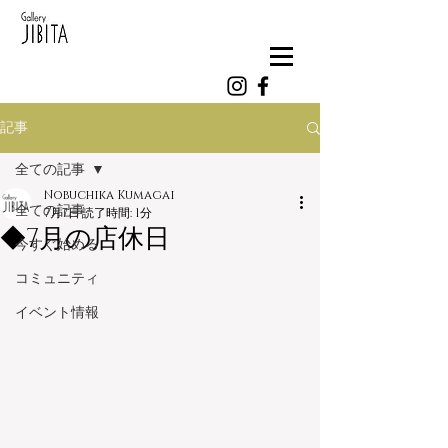
記事
全ての記事
Nobuchika Kumagai
全ての記事
7月7日
読了時間: 1分
◆7月の店休日
今すぐ始める
コミュニティ
イベント情報