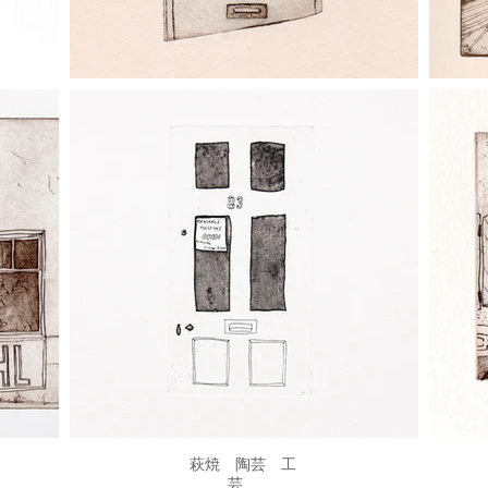
JIBITA．All Rights Reserved. サイト内の文章、画像などの著作物はJIBITAに属します。無
​萩焼 陶芸 工
芸