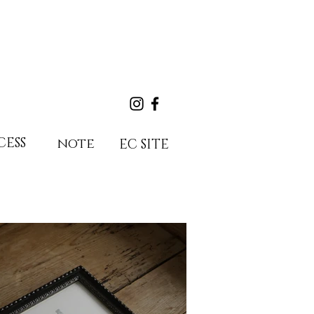
CESS
note
EC SITE