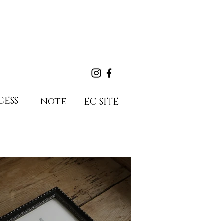
CESS
note
EC SITE