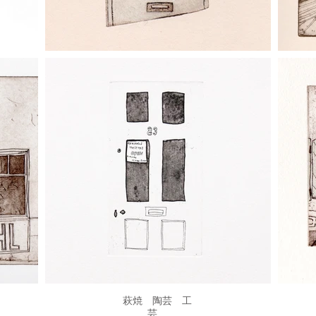
JIBITA．All Rights Reserved. サイト内の文章、画像などの著作物はJIBITAに属します。無
​萩焼 陶芸 工
芸