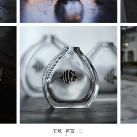
JIBITA．All Rights Reserved. サイト内の文章、画像などの著作物はJIBITAに属します。無
​萩焼 陶芸 工
芸