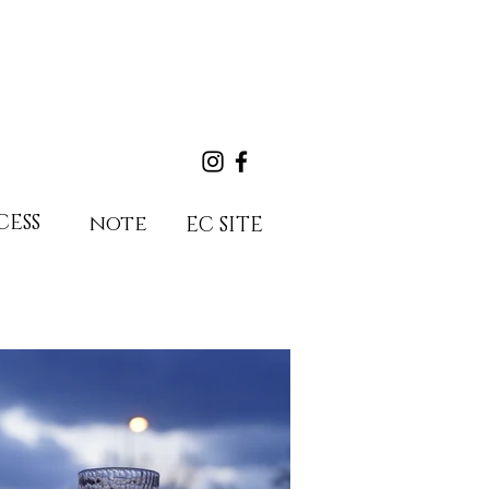
CESS
note
EC SITE