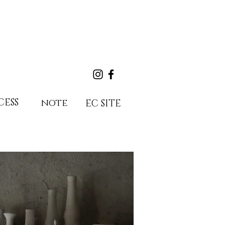
CESS
note
EC SITE