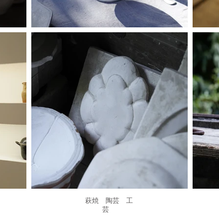
JIBITA．All Rights Reserved. サイト内の文章、画像などの著作物はJIBITAに属します。無
​萩焼 陶芸 工
芸
​〒758-0024 山口県萩市東浜崎町138-6
jibita0919@gmail.com