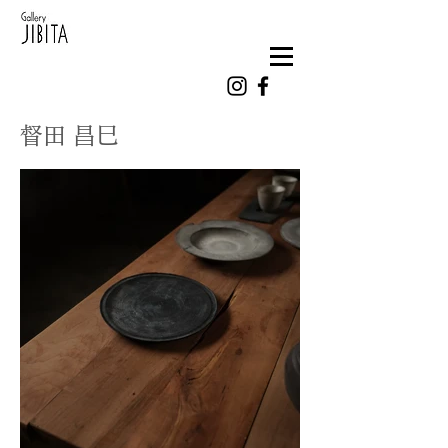
​督田 昌巳