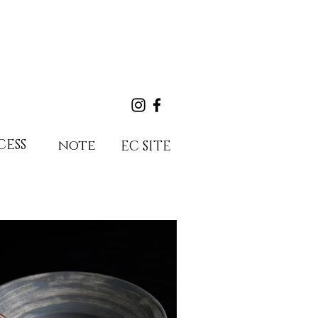
CESS
note
EC SITE