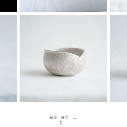
JIBITA．All Rights Reserved. サイト内の文章、画像などの著作物はJIBITAに属します。無
​萩焼 陶芸 工
芸